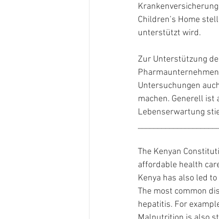
Krankenversicherung 
Children’s Home stell
unterstützt wird.
Zur Unterstützung de
Pharmaunternehmen u
Untersuchungen auch 
machen. Generell ist 
Lebenserwartung stie
____________________
The Kenyan Constitutio
affordable health car
Kenya has also led to s
The most common disea
hepatitis. For example
Malnutrition is also 