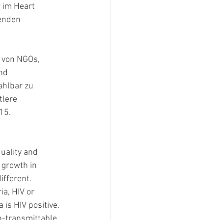
 im Heart 
enden 
 von NGOs, 
nd 
hlbar zu 
tlere 
15.
uality and 
 growth in 
different.
a, HIV or 
is HIV positive. 
n-transmittable 