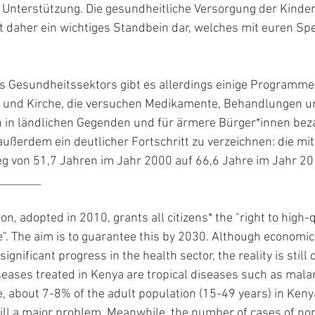
Unterstützung. Die gesundheitliche Versorgung der Kinder
t daher ein wichtiges Standbein dar, welches mit euren Sp
s Gesundheitssektors gibt es allerdings einige Programme
nd Kirche, die versuchen Medikamente, Behandlungen u
in ländlichen Gegenden und für ärmere Bürger*innen beza
außerdem ein deutlicher Fortschritt zu verzeichnen: die mit
g von 51,7 Jahren im Jahr 2000 auf 66,6 Jahre im Jahr 20
________
n, adopted in 2010, grants all citizens* the "right to high-q
e". The aim is to guarantee this by 2030. Although economic
ignificant progress in the health sector, the reality is still 
ses treated in Kenya are tropical diseases such as malari
, about 7-8% of the adult population (15-49 years) in Kenya 
still a major problem. Meanwhile, the number of cases of no