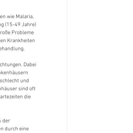
en wie Malaria, 
ng (15-49 Jahre) 
 große Probleme 
hen Krankheiten 
Behandlung.
ichtungen. Dabei 
ankenhäusern 
 schlecht und 
häuser sind oft 
rtezeiten die 
 der 
n durch eine 