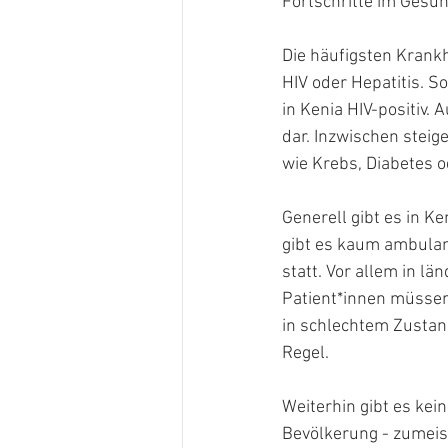
Fortschritte im Gesun
Die häufigsten Krankh
HIV oder Hepatitis. S
in Kenia HIV-positiv.
dar. Inzwischen stei
wie Krebs, Diabetes o
Generell gibt es in K
gibt es kaum ambulan
statt. Vor allem in l
Patient*innen müssen 
in schlechtem Zustan
Regel.
Weiterhin gibt es kei
Bevölkerung - zumeist