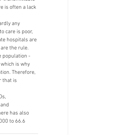
 is often a lack 
ardly any 
o care is poor, 
ate hospitals are 
are the rule.
 population - 
 which is why 
tion. Therefore, 
 that is 
Os, 
 and 
here has also 
000 to 66.6 