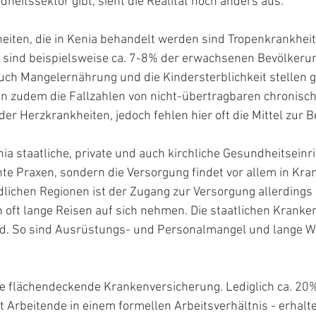
dheitssektor gibt, sieht die Realität noch anders aus.
eiten, die in Kenia behandelt werden sind Tropenkrankheit
o sind beispielsweise ca. 7-8% der erwachsenen Bevölkeru
 Auch Mangelernährung und die Kindersterblichkeit stellen
gen zudem die Fallzahlen von nicht-übertragbaren chronisc
der Herzkrankheiten, jedoch fehlen hier oft die Mittel zur 
enia staatliche, private und auch kirchliche Gesundheitseinr
te Praxen, sondern die Versorgung findet vor allem in Kr
ändlichen Regionen ist der Zugang zur Versorgung allerdings
oft lange Reisen auf sich nehmen. Die staatlichen Kranken
d. So sind Ausrüstungs- und Personalmangel und lange Wa
ne flächendeckende Krankenversicherung. Lediglich ca. 20%
 Arbeitende in einem formellen Arbeitsverhältnis - erhalte