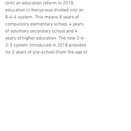
Until an education reform in 2018, 
education in Kenya was divided into an 
8-4-4 system. This means 8 years of 
compulsory elementary school, 4 years 
of voluntary secondary school and 4 
years of higher education. The new 2-6-
3-3 system introduced in 2018 provides 
for 2 years of pre-school (from the age of 
four), 6 years of elementary school, 3 
years of lower and 3 years of upper 
secondary school and 3 years of higher 
education. However, the children of the 
Heart Children's Home are all still in the 
previous 8-4-4 system.
Furthermore, job opportunities in Kenya 
are very scarce, which is why it is often 
difficult to find work despite having 
completed vocational training or studies.