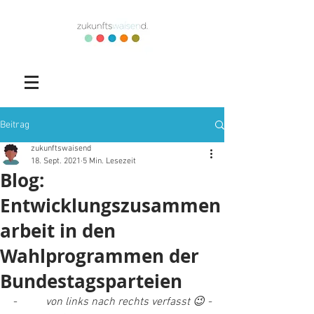
Beitrag
zukunftswaisend
18. Sept. 2021
5 Min. Lesezeit
Blog:
Entwicklungszusammen
arbeit in den
Wahlprogrammen der
Bundestagsparteien
-          
von links nach rechts verfasst 😉 -