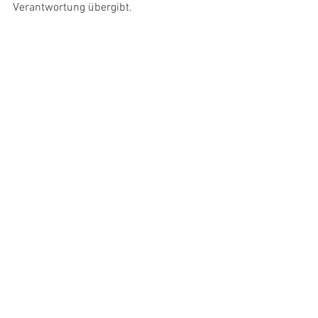
Verantwortung übergibt.
Finanzierung
Laut der Linken müsse die EZ rein 
öffentlich, also ohne private 
Unternehmen, finanziert werden. 